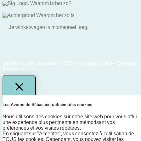
Je winkelwagen is momenteel leeg.
Les Avions de Sébastien © 2021 –
Cookie Policy
–
Gemaakt
door Digisense
Sluiten
Les Avions de Sébastien utilisent des cookies
Privacy Overzicht
Nous utilisons des cookies sur notre site web pour vous offrir
une expérience plus pertinente en mémorisant vos
Deze website maakt gebruik van cookies om uw ervaring te
préférences et vos visites répétées.
verbeteren terwijl u door de website navigeert. Van deze
En cliquant sur "Accepter", vous consentez à l'utilisation de
cookies worden de cookies die als noodzakelijk zijn
TOUS les cookies. Cependant, vous pouvez visiter les