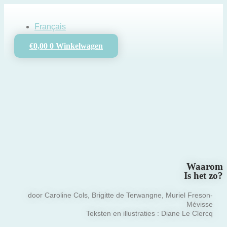
Ga
naar
de
Français
inhoud
€
0,00
0
Winkelwagen
Waarom
Is het zo?
door Caroline Cols, Brigitte de Terwangne, Muriel Freson-
Mévisse
Teksten en illustraties : Diane Le Clercq