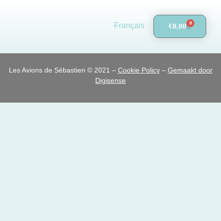
0
Français
€
0,00
Les Avions de Sébastien © 2021 –
Cookie Policy
–
Gemaakt door
Digisense